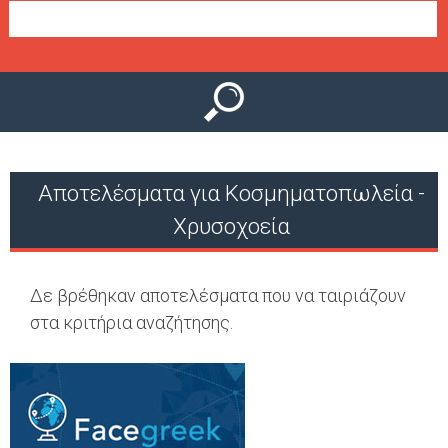
Ο
μ
Ύ
ε
ν
ο
ύ
Αποτελέσματα για Κοσμηματοπωλεία -
Χρυσοχοεία
Δε βρέθηκαν αποτελέσματα που να ταιριάζουν
στα κριτήρια αναζήτησης.